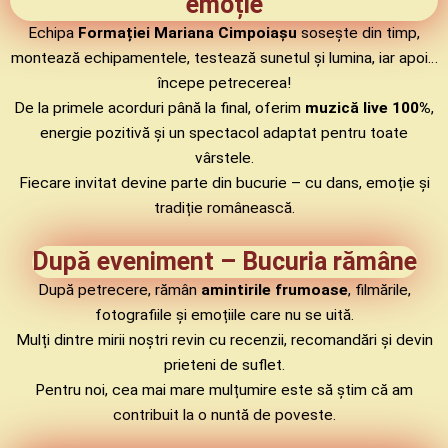
emoție
Echipa
Formației Mariana Cimpoiașu
sosește din timp,
montează echipamentele, testează sunetul și lumina, iar apoi…
începe petrecerea!
De la primele acorduri până la final, oferim
muzică live 100%
,
energie pozitivă și un spectacol adaptat pentru toate
vârstele.
Fiecare invitat devine parte din bucurie – cu dans, emoție și
tradiție românească.
După eveniment – Bucuria rămâne
După petrecere, rămân
amintirile frumoase
, filmările,
fotografiile și emoțiile care nu se uită.
Mulți dintre mirii noștri revin cu recenzii, recomandări și devin
prieteni de suflet.
Pentru noi, cea mai mare mulțumire este să știm că am
contribuit la o nuntă de poveste.