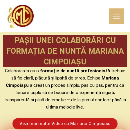
Skip
Main
to
Menu
content
PAȘII UNEI COLABORĂRI CU
FORMAȚIA DE NUNTĂ MARIANA
CIMPOIAȘU
Colaborarea cu o
formație de nuntă profesionistă
trebuie
să fie clară, plăcută și lipsită de stres. Echipa
Mariana
Cimpoiașu
a creat un proces simplu, pas cu pas, pentru ca
fiecare cuplu să se bucure de o experiență sigură,
transparentă și plină de emoție – de la primul contact până la
ultima melodie live.
Vezi mai multe Video cu Mariana Cimpoiasu