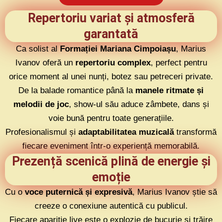
Repertoriu variat și atmosferă
garantată
Ca solist al
Formației Mariana Cimpoiașu
, Marius
Ivanov oferă un
repertoriu complex
, perfect pentru
orice moment al unei nunți, botez sau petreceri private.
De la balade romantice până la
manele ritmate și
melodii de joc
, show-ul său aduce zâmbete, dans și
voie bună pentru toate generațiile.
Profesionalismul și
adaptabilitatea muzicală
transformă
fiecare eveniment într-o experiență memorabilă.
Prezență scenică plină de energie și
emoție
Cu o
voce puternică și expresivă
, Marius Ivanov știe să
creeze o conexiune autentică cu publicul.
Fiecare apariție live este o explozie de bucurie și trăire