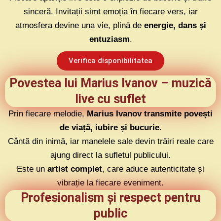
sinceră. Invitații simt emoția în fiecare vers, iar
atmosfera devine una vie, plină de
energie, dans și
entuziasm
.
Verifica disponibilitatea
Povestea lui Marius Ivanov – muzică
live cu suflet
Prin fiecare melodie,
Marius Ivanov transmite povești
de viață, iubire și bucurie
.
Cântă din inimă, iar manelele sale devin trăiri reale care
ajung direct la sufletul publicului.
Este un
artist complet
, care aduce autenticitate și
vibrație la fiecare eveniment.
Profesionalism și respect pentru
public