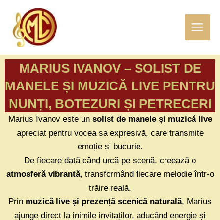
Skip
Main
to
Menu
content
MARIUS IVANOV – SOLIST DE
MANELE ȘI MUZICĂ LIVE PENTRU
NUNȚI, BOTEZURI ȘI PETRECERI
Marius Ivanov este un
solist de manele și muzică live
apreciat pentru vocea sa expresivă, care transmite
emoție și bucurie.
De fiecare dată când urcă pe scenă, creează o
atmosferă vibrantă
, transformând fiecare melodie într-o
trăire reală.
Prin
muzică live și prezență scenică naturală
, Marius
ajunge direct la inimile invitaților, aducând energie și