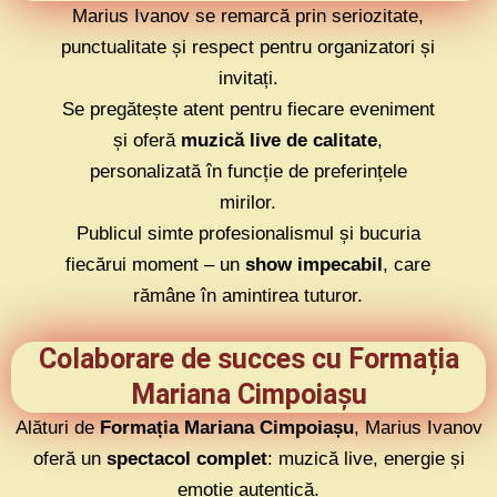
Marius Ivanov se remarcă prin seriozitate,
punctualitate și respect pentru organizatori și
invitați.
Se pregătește atent pentru fiecare eveniment
și oferă
muzică live de calitate
,
personalizată în funcție de preferințele
mirilor.
Publicul simte profesionalismul și bucuria
fiecărui moment – un
show impecabil
, care
rămâne în amintirea tuturor.
Colaborare de succes cu Formația
Mariana Cimpoiașu
Alături de
Formația Mariana Cimpoiașu
, Marius Ivanov
oferă un
spectacol complet
: muzică live, energie și
emoție autentică.